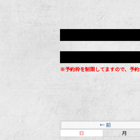
※予約枠を制限してますので、予約
← 前
日
月