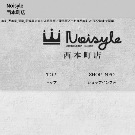
Noisyle
西本町店
本町,西本町,新町,阿波座のメンズ美容室／理容室ノイセル西本町店 夜22時まで営業
TOP
SHOP INFO
トップ
ショップインフォ