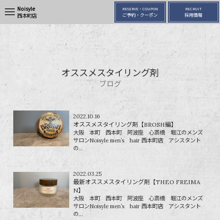
Noisyle
RESERVE・COUPON
RECRUIT
t
ご予約・クーポン
採用情報
西本町店
o
g
g
l
e
n
a
オススメスタイリング剤
v
i
ブログ
g
a
t
i
2022.10.16
o
オススメスタイリング剤【BROSH編】
n
大阪 本町 西本町 阿波座 心斎橋 堀江のメンズ
サロンNoisyle men’s hair 西本町店 アシスタント
の...
2022.03.25
最新オススメスタイリング剤【THEO FREIMA
N】
大阪 本町 西本町 阿波座 心斎橋 堀江のメンズ
サロンNoisyle men’s hair 西本町店 アシスタント
の...