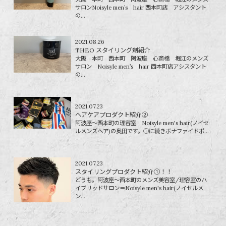
サロンNoisyle men’s hair 西本町店 アシスタント
の...
2021.08.26
THEO スタイリング剤紹介
大阪 本町 西本町 阿波座 心斎橋 堀江のメンズ
サロン Noisyle men’s hair 西本町店アシスタント
の...
2021.07.23
ヘアケアプロダクト紹介②
阿波座～西本町の理容室 Noisyle men's hair(ノイセ
ルメンズヘア)の奥田です。①に続きボナファイドポ...
2021.07.23
スタイリングプロダクト紹介①！！
どうも。阿波座～西本町のメンズ美容室/理容室のハ
イブリッドサロン＝Noisyle men's hair(ノイセルメ
ン...